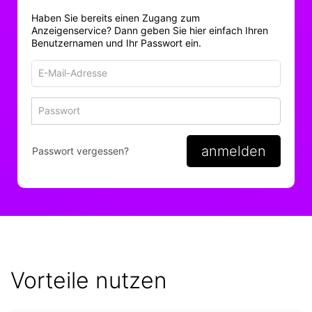
Haben Sie bereits einen Zugang zum
Anzeigenservice? Dann geben Sie hier einfach Ihren
Benutzernamen und Ihr Passwort ein.
E-
Mail-
Adresse
Passwort
Passwort 
zum
zum
Anmelden
Anmelden
anmelden
Passwort vergessen?
Vorteile nutzen