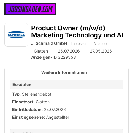
Accessibility
Anzeige
zur
Benut
Modus
aktivieren
Me
schalten
Suche
zur
Product Owner (m/w/d)
öff
von
Navigation
Marketing Technology und AI
zum
mobilem
Inhalt
J. Schmalz GmbH
Impressum
Alle Jobs
Endgerät
Glatten
25.07.2026
27.05.2026
aus
Anzeigen-ID
3229553
Weitere Informationen
Eckdaten
Typ:
Stellenangebot
Einsatzort:
Glatten
Eintrittsdatum:
25.07.2026
Einstiegsebene:
Angestellter