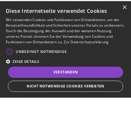
×
Diese Internetseite verwendet Cookies
Wir verwenden Cookies und Funktionen von Drittanbietern, um die
Benutzerfreundlichkeit und Sicherheit unseres Portals zu verbessern.
Durch die Bestätigung der Auswahl und der weiteren Nutzung
unseres Portals stimmen Sie der Verwendung von Cookies und
Funktionen von Drittanbietern zu.
Zur Datenschutzerklärung
UNBEDINGT NOTWENDIGE
ZEIGE DETAILS
VERSTANDEN
NICHT NOTWENDIGE COOKIES VERBIETEN
Unbedingt notwendige
Bewerbersuche leicht gemacht
Streng notwendige Cookies ermöglichen die Kernfunktionen der Website
wie Benutzeranmeldung und Kontoverwaltung. Die Website kann ohne die
unbedingt erforderlichen Cookies nicht ordnungsgemäß verwendet