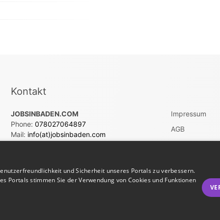
Kontakt
JOBSINBADEN.COM
Impressum
Phone:
078027064897
AGB
Mail:
info(at)jobsinbaden.com
Datenschutz
Vertrag widerru
nutzerfreundlichkeit und Sicherheit unseres Portals zu verbessern.
res Portals stimmen Sie der Verwendung von Cookies und Funktionen
VE
Jobbörse erstellen