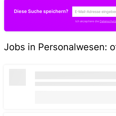
Diese Suche speichern?
Um
die
Ich akzeptiere die
Datenschutzr
aktuelle
Suche
zu
speichern
Jobs in Personalwesen:
o
gib
deine
Emailadresse
ein