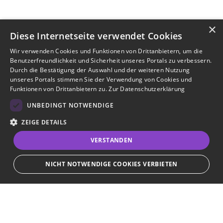
×
Diese Internetseite verwendet Cookies
Wir verwenden Cookies und Funktionen von Drittanbietern, um die
Benutzerfreundlichkeit und Sicherheit unseres Portals zu verbessern.
Durch die Bestätigung der Auswahl und der weiteren Nutzung
unseres Portals stimmen Sie der Verwendung von Cookies und
Funktionen von Drittanbietern zu.
Zur Datenschutzerklärung
UNBEDINGT NOTWENDIGE
ZEIGE DETAILS
VERSTANDEN
NICHT NOTWENDIGE COOKIES VERBIETEN
Unbedingt notwendige
Bewerbersuche leicht gemacht
Streng notwendige Cookies ermöglichen die Kernfunktionen der Website