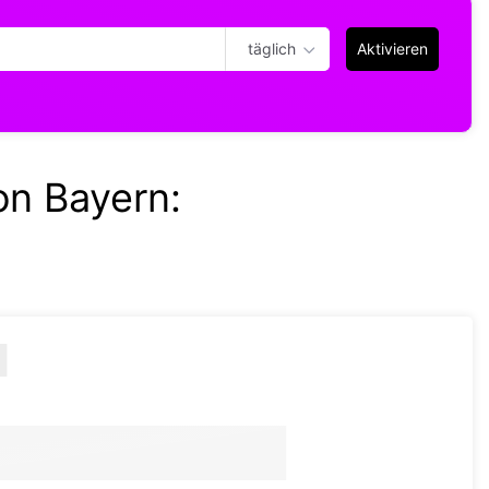
täglich
Aktivieren
on Bayern
: