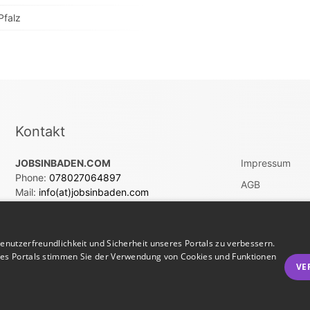
Pfalz
Kontakt
JOBSINBADEN.COM
Impressum
Phone:
078027064897
AGB
Mail:
info(at)jobsinbaden.com
Datenschutz
Vertrag widerru
nutzerfreundlichkeit und Sicherheit unseres Portals zu verbessern.
res Portals stimmen Sie der Verwendung von Cookies und Funktionen
VE
Jobbörse erstellen