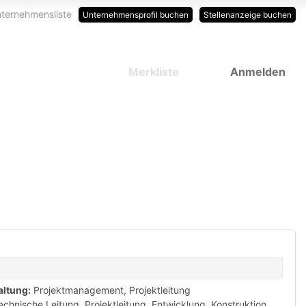
ternehmensliste
Unternehmensprofil buchen
Stellenanzeige buchen
Merkliste
Anmelden
altung:
Projektmanagement, Projektleitung
echnische Leitung, Projektleitung
,
Entwicklung, Konstruktion,