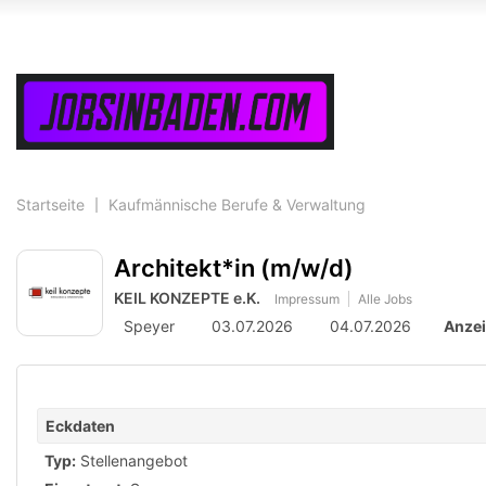
Accessibility
Modus
aktivieren
zur
Navigation
zum
Inhalt
Startseite
Kaufmännische Berufe & Verwaltung
Architekt*in (m/w/d)
KEIL KONZEPTE e.K.
Impressum
Alle Jobs
Speyer
03.07.2026
04.07.2026
Anze
Eckdaten
Typ:
Stellenangebot