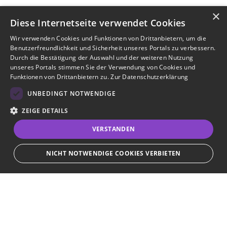
×
Diese Internetseite verwendet Cookies
Wir verwenden Cookies und Funktionen von Drittanbietern, um die
Benutzerfreundlichkeit und Sicherheit unseres Portals zu verbessern.
Durch die Bestätigung der Auswahl und der weiteren Nutzung
unseres Portals stimmen Sie der Verwendung von Cookies und
Funktionen von Drittanbietern zu.
Zur Datenschutzerklärung
UNBEDINGT NOTWENDIGE
ZEIGE DETAILS
VERSTANDEN
NICHT NOTWENDIGE COOKIES VERBIETEN
JETZT BEWERBEN
teilen
Unbedingt notwendige
Bewerbersuche leicht gemacht
Streng notwendige Cookies ermöglichen die Kernfunktionen der Website
wie Benutzeranmeldung und Kontoverwaltung. Die Website kann ohne die