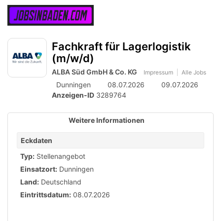
Accessibility
Anzeige
zur
Benut
Modus
aktivieren
Me
schalten
Suche
zur
Fachkraft für Lagerlogistik
öff
von
Navigation
(m/w/d)
zum
mobilem
Inhalt
ALBA Süd GmbH & Co. KG
Impressum
Alle Jobs
Endgerät
Dunningen
08.07.2026
09.07.2026
aus
Anzeigen-ID
3289764
Weitere Informationen
Eckdaten
Typ:
Stellenangebot
Einsatzort:
Dunningen
Land:
Deutschland
Eintrittsdatum:
08.07.2026