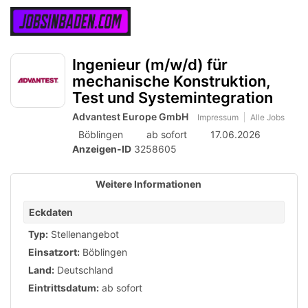
Accessibility
Anzeige
zur
Benut
Modus
aktivieren
Me
schalten
Suche
zur
Ingenieur (m/w/d) für
öff
von
Navigation
mechanische Konstruktion,
zum
mobilem
Test und Systemintegration
Inhalt
Endgerät
Advantest Europe GmbH
Impressum
Alle Jobs
aus
Böblingen
ab sofort
17.06.2026
Anzeigen-ID
3258605
Weitere Informationen
Eckdaten
Typ:
Stellenangebot
Einsatzort:
Böblingen
Land:
Deutschland
Eintrittsdatum:
ab sofort