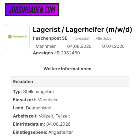
Accessibility
Anzeige
zur
Benut
Modus
aktivieren
Me
schalten
Suche
zur
Lagerist / Lagerhelfer (m/w/d)
öff
von
Navigation
zum
flaschenpost SE
Impressum
Alle Jobs
mobilem
Inhalt
Mannheim
04.08.2026
07.01.2026
Endgerät
Anzeigen-ID
2982460
aus
Weitere Informationen
Eckdaten
Typ:
Stellenangebot
Einsatzort:
Mannheim
Land:
Deutschland
Arbeitszeit:
Vollzeit
,
Teilzeit
Eintrittsdatum:
04.08.2026
Einstiegsebene:
Angestellter