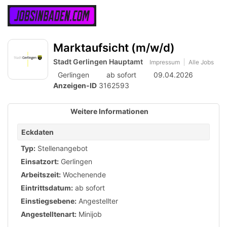
Accessibility
Anzeige
zur
Benut
Modus
aktivieren
Me
schalten
Suche
zur
Marktaufsicht (m/w/d)
öff
von
Navigation
zum
Stadt Gerlingen Hauptamt
Impressum
Alle Jobs
mobilem
Inhalt
Gerlingen
ab sofort
09.04.2026
Endgerät
Anzeigen-ID
3162593
aus
Weitere Informationen
Eckdaten
Typ:
Stellenangebot
Einsatzort:
Gerlingen
Arbeitszeit:
Wochenende
Eintrittsdatum:
ab sofort
Einstiegsebene:
Angestellter
Angestelltenart:
Minijob