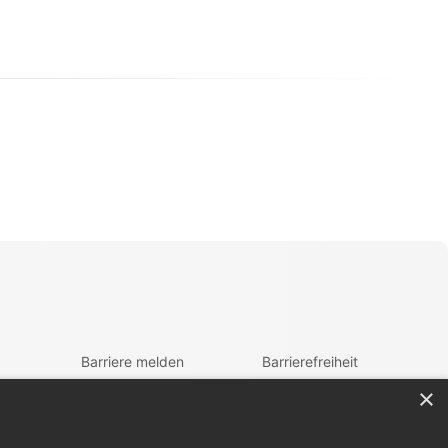
Barriere melden
Barrierefreiheit
×
Accessibility-Modus
zur Navigation
aktivieren
zum Inhalt
Kontrastmodus