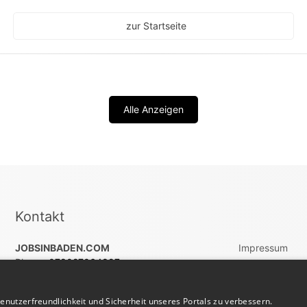
zur Startseite
Alle Anzeigen
Kontakt
JOBSINBADEN.COM
Impressum
Phone:
078027064897
AGB
Mail:
info(at)jobsinbaden.com
Datenschutz
nutzerfreundlichkeit und Sicherheit unseres Portals zu verbessern.