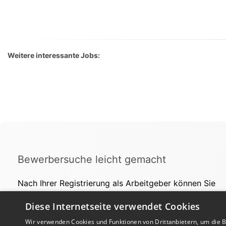
Weitere interessante Jobs:
Bewerbersuche leicht gemacht
Nach Ihrer Registrierung als Arbeitgeber können Sie
Ihre Anzeige mit wenig Aufwand selbst erstellen und
Diese Internetseite verwendet Cookies
veröffentlichen. So finden geeignete Bewerber*innen
Ihr Stellenangebot und Sie passende Kandidat*innen!
Wir verwenden Cookies und Funktionen von Drittanbietern, um die Be