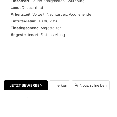
Einsatzort:
Lauda-Königshofen
,
Würzburg
Land:
Deutschland
Arbeitszeit:
Vollzeit
,
Nachtarbeit
,
Wochenende
Eintrittsdatum:
10.06.2026
Einstiegsebene:
Angestellter
Angestelltenart:
Festanstellung
JETZT BEWERBEN
merken
Notiz schreiben