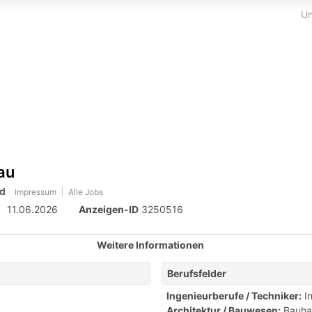
Un
au
üd
Impressum
Alle Jobs
11.06.2026
Anzeigen-ID
3250516
Weitere Informationen
Berufsfelder
Ingenieurberufe / Techniker:
I
Architektur / Bauwesen:
Bauha