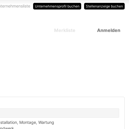
ternehmensliste
Unternehmensprofil buchen
Stellenanzeige buchen
Merkliste
Anmelden
nstallation, Montage, Wartung
ndwerk