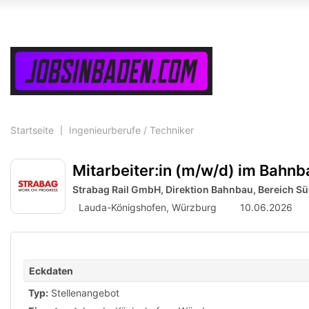
Accessibility
Modus
aktivieren
zur
Navigation
zum
Inhalt
Startseite
Ingenieurberufe / Techniker
Mitarbeiter:in (m/w/d) im Bahnb
Strabag Rail GmbH, Direktion Bahnbau, Bereich S
Lauda-Königshofen,
Würzburg
10.06.2026
Eckdaten
Typ:
Stellenangebot