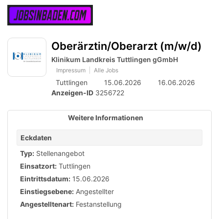
Accessibility
Anzeige
zur
Benut
Modus
aktivieren
Me
schalten
Suche
zur
Oberärztin/Oberarzt (m/w/d)
öff
von
Navigation
zum
Klinikum Landkreis Tuttlingen gGmbH
mobilem
Inhalt
Impressum
Alle Jobs
Endgerät
Tuttlingen
15.06.2026
16.06.2026
Anzeigen-ID
3256722
aus
Weitere Informationen
Eckdaten
Typ:
Stellenangebot
Einsatzort:
Tuttlingen
Eintrittsdatum:
15.06.2026
Einstiegsebene:
Angestellter
Angestelltenart:
Festanstellung