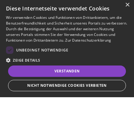
×
Diese Internetseite verwendet Cookies
Wir verwenden Cookies und Funktionen von Drittanbietern, um die
Benutzerfreundlichkeit und Sicherheit unseres Portals zu verbessern.
Durch die Bestätigung der Auswahl und der weiteren Nutzung
unseres Portals stimmen Sie der Verwendung von Cookies und
Funktionen von Drittanbietern zu.
Zur Datenschutzerklärung
UNBEDINGT NOTWENDIGE
ZEIGE DETAILS
VERSTANDEN
NICHT NOTWENDIGE COOKIES VERBIETEN
JETZT BEWERBEN
teilen
Unbedingt notwendige
Bewerbersuche leicht gemacht
Streng notwendige Cookies ermöglichen die Kernfunktionen der Website
wie Benutzeranmeldung und Kontoverwaltung. Die Website kann ohne die
unbedingt erforderlichen Cookies nicht ordnungsgemäß verwendet
Nach Ihrer Registrierung als Arbeitgeber können