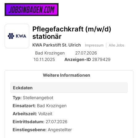
Accessibility
Anzeige
zur
Benut
Modus
aktivieren
Me
schalten
Suche
zur
Pflegefachkraft (m/w/d)
öff
von
Navigation
stationär
zum
mobilem
Inhalt
KWA Parkstift St. Ulrich
Impressum
Alle Jobs
Endgerät
Bad Krozingen
27.07.2026
aus
10.11.2025
Anzeigen-ID
2879429
Weitere Informationen
Eckdaten
Typ:
Stellenangebot
Einsatzort:
Bad Krozingen
Arbeitszeit:
Vollzeit
Eintrittsdatum:
27.07.2026
Einstiegsebene:
Angestellter