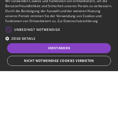
Wir verwenden Cookies und Funktionen von Drittanbietern, um die
Benutzerfreundlichkeit und Sicherheit unseres Portals zu verbessern.
Durch die Bestätigung der Auswahl und der weiteren Nutzung
unseres Portals stimmen Sie der Verwendung von Cookies und
Funktionen von Drittanbietern zu.
Zur Datenschutzerklärung
UNBEDINGT NOTWENDIGE
ZEIGE DETAILS
VERSTANDEN
NICHT NOTWENDIGE COOKIES VERBIETEN
JETZT BEWERBEN
teilen
Unbedingt notwendige
Bewerbersuche leicht gemacht
Streng notwendige Cookies ermöglichen die Kernfunktionen der Website
wie Benutzeranmeldung und Kontoverwaltung. Die Website kann ohne die
unbedingt erforderlichen Cookies nicht ordnungsgemäß verwendet
Nach Ihrer Registrierung als Arbeitgeber können
werden.
Sie Ihre Anzeige mit wenig Aufwand selbst
Provider
/
Name
Ablauf
Beschreibung
erstellen und veröffentlichen. So finden geeignete
Domain