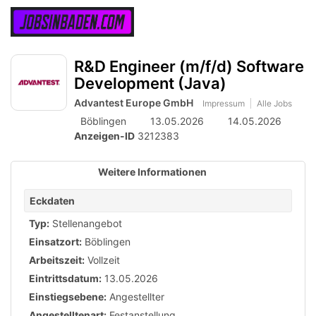
Accessibility
Anzeige
zur
Benut
Modus
aktivieren
Me
schalten
Suche
zur
R&D Engineer (m/f/d) Software
öff
von
Navigation
Development (Java)
zum
mobilem
Inhalt
Advantest Europe GmbH
Impressum
Alle Jobs
Endgerät
Böblingen
13.05.2026
14.05.2026
aus
Anzeigen-ID
3212383
Weitere Informationen
Eckdaten
Typ:
Stellenangebot
Einsatzort:
Böblingen
Arbeitszeit:
Vollzeit
Eintrittsdatum:
13.05.2026
Einstiegsebene:
Angestellter
Angestelltenart:
Festanstellung