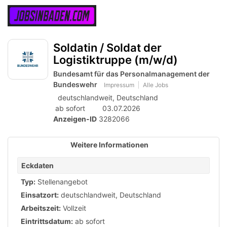
Accessibility
Anzeige
zur
Benut
Modus
aktivieren
Me
schalten
Suche
zur
Soldatin / Soldat der
öff
von
Navigation
Logistiktruppe (m/w/d)
zum
mobilem
Inhalt
Bundesamt für das Personalmanagement der
Endgerät
Bundeswehr
Impressum
Alle Jobs
aus
deutschlandweit, Deutschland
ab sofort
03.07.2026
Anzeigen-ID
3282066
Weitere Informationen
Eckdaten
Typ:
Stellenangebot
Einsatzort:
deutschlandweit, Deutschland
Arbeitszeit:
Vollzeit
Eintrittsdatum:
ab sofort