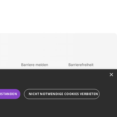
Barriere melden
Barrierefreiheit
×
Accessibility-Modus
zur Navigation
aktivieren
zum Inhalt
Kontrastmodus
fen
aktivieren
RSTANDEN
NICHT NOTWENDIGE COOKIES VERBIETEN