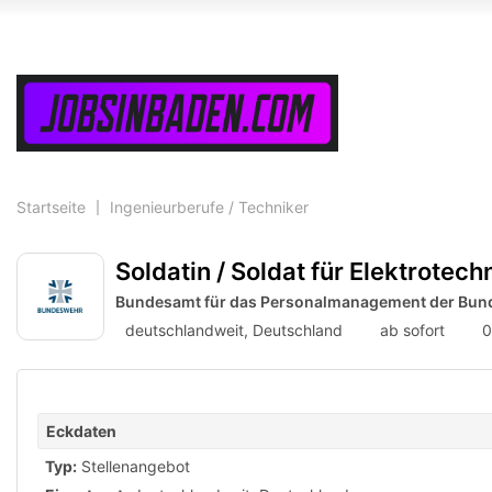
Accessibility
Modus
aktivieren
zur
Navigation
zum
Inhalt
Startseite
Ingenieurberufe / Techniker
Soldatin / Soldat für Elektrotec
Bundesamt für das Personalmanagement der Bu
deutschlandweit, Deutschland
ab sofort
0
Eckdaten
Typ:
Stellenangebot