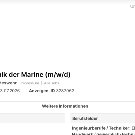
Un
hnik der Marine (m/w/d)
ndeswehr
Impressum
Alle Jobs
3.07.2026
Anzeigen-ID
3282062
Weitere Informationen
Berufsfelder
Ingenieurberufe / Techniker:
E
Handwerk / gewerblich-techni