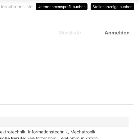
ternehmensliste
Unternehmensprofil buchen
Stellenanzeige buchen
Merkliste
Anmelden
lektrotechnik, Informationstechnik, Mechatronik
sche Berufe:
Elektrotechnik, Telekommunikation