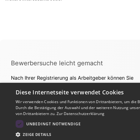
Bewerbersuche leicht gemacht
Nach Ihrer Registrierung als Arbeitgeber können Sie
Ihre Anzeige mit wenig Aufwand selbst erstellen und
Diese Internetseite verwendet Cookies
veröffentlichen. So finden geeignete Bewerber*innen
Ihr Stellenangebot und Sie passende Kandidat*innen!
Wir verwenden Cookies und Funktionen von Drittanbietern, um die Be
Durch die Bestätigung der Auswahl und der weiteren Nutzung unse
von Drittanbietern zu.
Zur Datenschutzerklärung
UNBEDINGT NOTWENDIGE
ZEIGE DETAILS