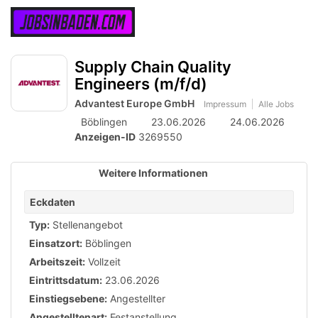
Accessibility
Anzeige
zur
Benut
Modus
aktivieren
Me
schalten
Suche
zur
Supply Chain Quality
öff
von
Navigation
Engineers (m/f/d)
zum
mobilem
Inhalt
Advantest Europe GmbH
Impressum
Alle Jobs
Endgerät
Böblingen
23.06.2026
24.06.2026
aus
Anzeigen-ID
3269550
Weitere Informationen
Eckdaten
Typ:
Stellenangebot
Einsatzort:
Böblingen
Arbeitszeit:
Vollzeit
Eintrittsdatum:
23.06.2026
Einstiegsebene:
Angestellter
Angestelltenart:
Festanstellung