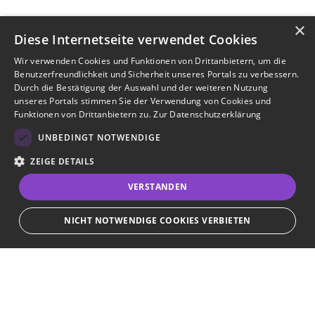
×
Diese Internetseite verwendet Cookies
Wir verwenden Cookies und Funktionen von Drittanbietern, um die
Benutzerfreundlichkeit und Sicherheit unseres Portals zu verbessern.
Durch die Bestätigung der Auswahl und der weiteren Nutzung
unseres Portals stimmen Sie der Verwendung von Cookies und
Funktionen von Drittanbietern zu.
Zur Datenschutzerklärung
UNBEDINGT NOTWENDIGE
ZEIGE DETAILS
VERSTANDEN
NICHT NOTWENDIGE COOKIES VERBIETEN
JETZT BEWERBEN
teilen
Unbedingt notwendige
Bewerbersuche leicht gemacht
Streng notwendige Cookies ermöglichen die Kernfunktionen der Website
wie Benutzeranmeldung und Kontoverwaltung. Die Website kann ohne die